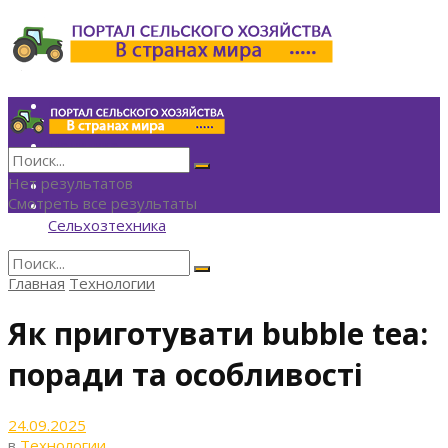
Инвестиции
Агрономия
Политика
Финансы
Нет результатов
Технологии
Смотреть все результаты
Экономика
Сельхозтехника
Главная
Технологии
Нет результатов
Смотреть все результаты
Як приготувати bubble tea:
поради та особливості
24.09.2025
в
Технологии