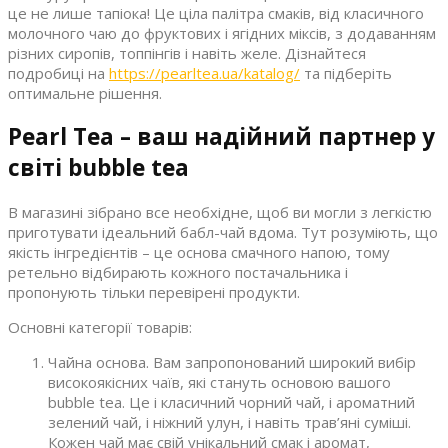
це не лише тапіока! Це ціла палітра смаків, від класичного
молочного чаю до фруктових і ягідних міксів, з додаванням
різних сиропів, топпінгів і навіть желе. Дізнайтеся
подробиці на
https://pearltea.ua/katalog/
та підберіть
оптимальне рішення.
Pearl Tea – ваш надійний партнер у
світі bubble tea
В магазині зібрано все необхідне, щоб ви могли з легкістю
приготувати ідеальний бабл-чай вдома. Тут розуміють, що
якість інгредієнтів – це основа смачного напою, тому
ретельно відбирають кожного постачальника і
пропонують тільки перевірені продукти.
Основні категорії товарів:
Чайна основа. Вам запропонований широкий вибір
високоякісних чаїв, які стануть основою вашого
bubble tea. Це і класичний чорний чай, і ароматний
зелений чай, і ніжний улун, і навіть трав’яні суміші.
Кожен чай має свій унікальний смак і аромат,