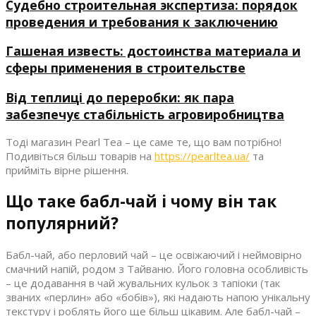
Судебно строительная экспертиза: порядок
проведения и требования к заключению
Гашеная известь: достоинства материала и
сферы применения в строительстве
Від теплиці до переробки: як пара
забезпечує стабільність агровиробництва
Тоді магазин Pearl Tea – це саме те, що вам потрібно!
Подивіться більш товарів на
https://pearltea.ua/
та
прийміть вірне рішення.
Що таке бабл-чай і чому він так
популярний?
Бабл-чай, або перловий чай – це освіжаючий і неймовірно
смачний напій, родом з Тайваню. Його головна особливість
– це додавання в чай жувальних кульок з тапіоки (так
званих «перлин» або «бобів»), які надають напою унікальну
текстуру і роблять його ще більш цікавим. Але бабл-чай –