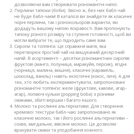
дозволяючи вам створювати різноманітні напої.
Перлини тапіоки (боби). Звісно ж, без них бабл-чай
не буде бабл-чаєм! В каталозі ви знайдете як класичні
чорні перлини, так і різнокольорові варіанти, які
додадуть вашому напою яскравості. Вам пропонують
тапіоку різного розміру та ступеня готовності, щоб ви
могли вибрати те, що підходить саме вам.
Сиропи та топпінги. Це справжня магія, яка
перетворює простий чай на вишуканий десертний
напій. В асортименті – десятки різноманітних сиропів:
фруктові (манго, полуниця, маракуйя, персик), ягідні
(чорниця, малина, вишня), класичні (карамель,
шоколад, ваніль) і навіть екзотичні (кокос, личі). А для
тих, хто любить експериментувати, запропоновані
різноманітні топпінги: желе (фруктове, кавове, агар-
агар), лопаючі кульки (popping boba) з різними
смаками, збиті вершки і багато іншого.
Молоко та рослинні альтернативи. Для створення
кремової текстури бабл-чаю запропоновано як
класичне молоко, так і його рослинні альтернативи –
соєве, мигдальне, вівсяне молоко. Це дозволяє
врахувати смаки та уподобання кожного.