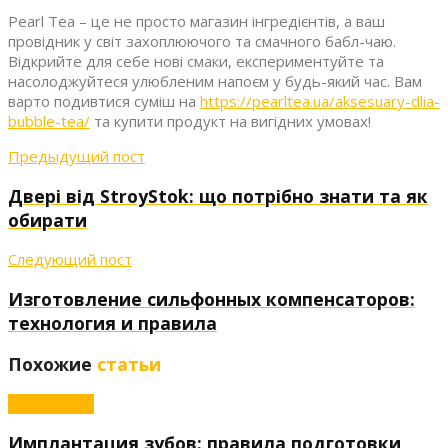
Pearl Tea – це не просто магазин інгредієнтів, а ваш
провідник у світ захоплюючого та смачного бабл-чаю.
Відкрийте для себе нові смаки, експериментуйте та
насолоджуйтеся улюбленим напоєм у будь-який час. Вам
варто подивтися суміш на
https://pearltea.ua/aksesuary-dlia-
bubble-tea/
та купити продукт на вигідних умовах!
Предыдущий пост
Двері від StroyStok: що потрібно знати та як
обирати
Следующий пост
Изготовление сильфонных компенсаторов:
технология и правила
Похожие
статьи
Технологии
Имплантация зубов: правила подготовки,