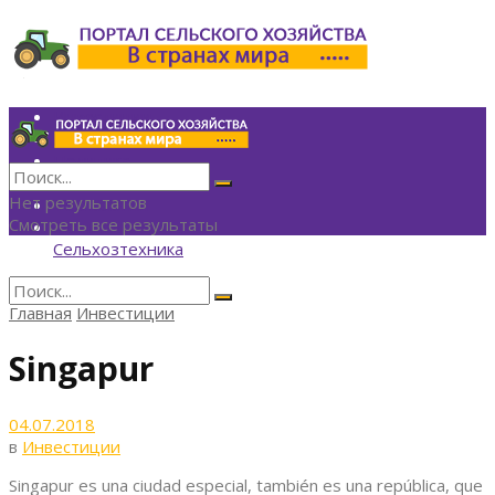
Инвестиции
Агрономия
Политика
Финансы
Нет результатов
Технологии
Смотреть все результаты
Экономика
Сельхозтехника
Главная
Инвестиции
Нет результатов
Смотреть все результаты
Singapur
04.07.2018
в
Инвестиции
Singapur es una ciudad especial, también es una república, que