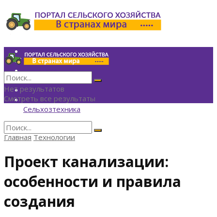
Инвестиции
Агрономия
Политика
Финансы
Нет результатов
Технологии
Смотреть все результаты
Экономика
Сельхозтехника
Главная
Технологии
Нет результатов
Смотреть все результаты
Проект канализации:
особенности и правила
создания