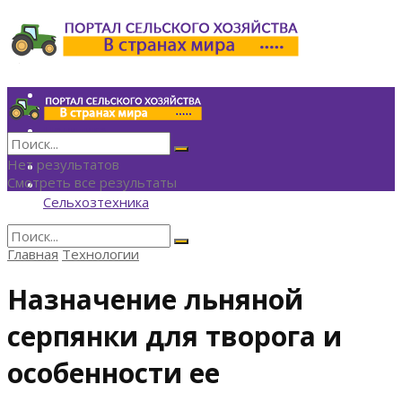
Инвестиции
Агрономия
Политика
Финансы
Нет результатов
Технологии
Смотреть все результаты
Экономика
Сельхозтехника
Главная
Технологии
Нет результатов
Смотреть все результаты
Назначение льняной
серпянки для творога и
особенности ее