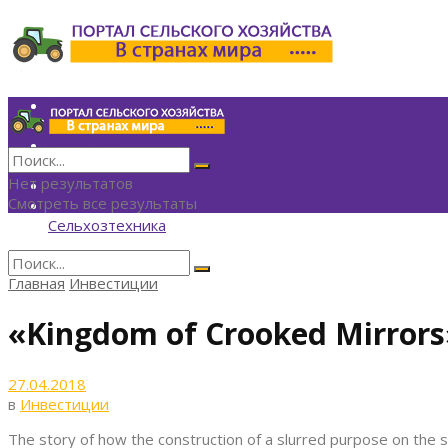
Инвестиции
Агрономия
Политика
Финансы
Нет результатов
Технологии
Смотреть все результаты
Экономика
Сельхозтехника
Главная
Инвестиции
Нет результатов
Смотреть все результаты
«Kingdom of Crooked Mirrors
27.04.2018
в
Инвестиции
The story of how the construction of a slurred purpose on the s