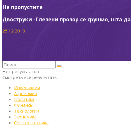
Не пропустите
Двоструки -Глезени прозор се срушио, шта да
25.12.2018
Нет результатов
Смотреть все результаты
Инвестиции
Агрономия
Политика
Финансы
Технологии
Экономика
Сельхозтехника