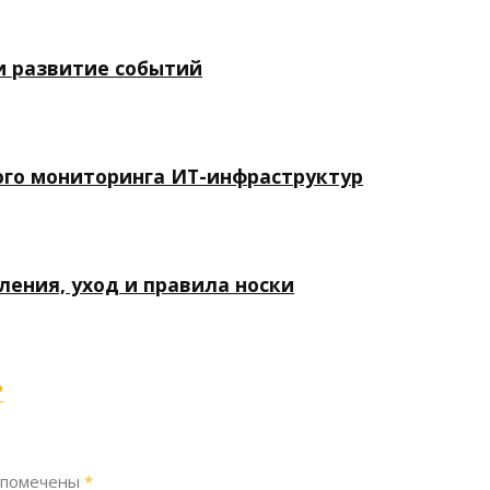
и развитие событий
го мониторинга ИТ-инфраструктур
ления, уход и правила носки
"
 помечены
*