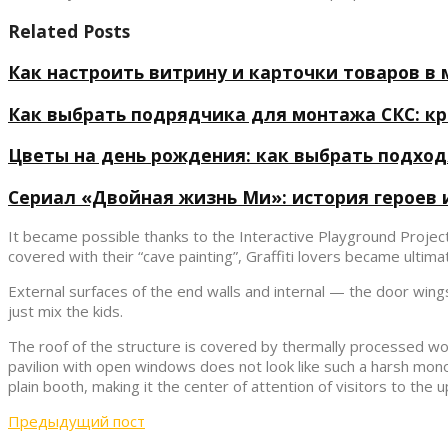
Related Posts
Как настроить витрину и карточки товаров в м
Как выбрать подрядчика для монтажа СКС: к
Цветы на день рождения: как выбрать подхо
Сериал «Двойная жизнь Ми»: история героев 
It became possible thanks to the Interactive Playground Projec
covered with their “cave painting”, Graffiti lovers became ultima
External surfaces of the end walls and internal — the door wings 
just mix the kids.
The roof of the structure is covered by thermally processed wo
pavilion with open windows does not look like such a harsh monoli
plain booth, making it the center of attention of visitors to the 
Предыдущий пост