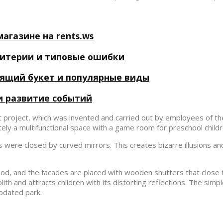
агазине на rents.ws
ритерии и типовые ошибки
дящий букет и популярные виды
и развитие событий
t project, which was invented and carried out by employees of the
tely a multifunctional space with a game room for preschool childr
were closed by curved mirrors. This creates bizarre illusions and 
od, and the facades are placed with wooden shutters that close 
th and attracts children with its distorting reflections. The simp
updated park.