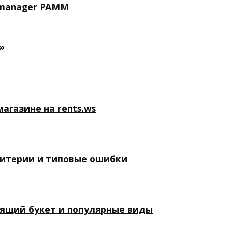
OP manager PAMM
t»
агазине на rents.ws
ритерии и типовые ошибки
дящий букет и популярные виды