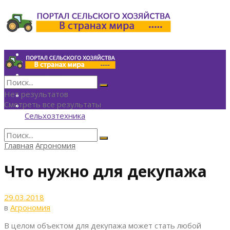
Инвестиции
Агрономия
Политика
Финансы
Нет результатов
Технологии
Смотреть все результаты
Экономика
Сельхозтехника
Главная
Агрономия
Нет результатов
Смотреть все результаты
Что нужно для декупажа
29.03.2018
в
Агрономия
В целом объектом для декупажа может стать любой