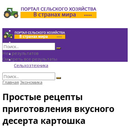
Инвестиции
Агрономия
Политика
Финансы
Нет результатов
Технологии
Смотреть все результаты
Экономика
Сельхозтехника
Главная
Экономика
Нет результатов
Смотреть все результаты
Простые рецепты
приготовления вкусного
десерта картошка