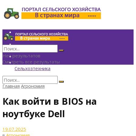
Инвестиции
Агрономия
Политика
Финансы
Нет результатов
Технологии
Смотреть все результаты
Экономика
Сельхозтехника
Главная
Агрономия
Нет результатов
Смотреть все результаты
Как войти в BIOS на
ноутбуке Dell
19.07.2025
в
Агрономия